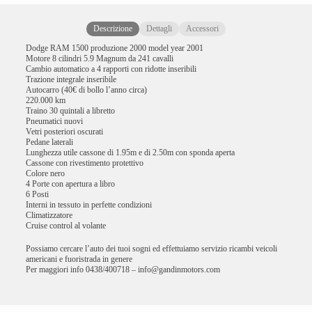
Descrizione
Dettagli
Accessori
Dodge RAM 1500 produzione 2000 model year 2001
Motore 8 cilindri 5.9 Magnum da 241 cavalli
Cambio automatico a 4 rapporti con ridotte inseribili
Trazione integrale inseribile
Autocarro (40€ di bollo l’anno circa)
220.000 km
Traino 30 quintali a libretto
Pneumatici nuovi
Vetri posteriori oscurati
Pedane laterali
Lunghezza utile cassone di 1.95m e di 2.50m con sponda aperta
Cassone con rivestimento protettivo
Colore nero
4 Porte con apertura a libro
6 Posti
Interni in tessuto in perfette condizioni
Climatizzatore
Cruise control al volante
Possiamo cercare l’auto dei tuoi sogni ed effettuiamo servizio ricambi veicoli
americani e fuoristrada in genere
Per maggiori info 0438/400718 – info@gandinmotors.com