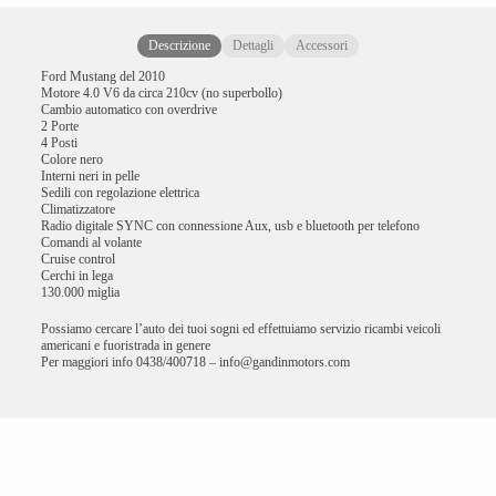
Descrizione
Dettagli
Accessori
Ford Mustang del 2010
Motore 4.0 V6 da circa 210cv (no superbollo)
Cambio automatico con overdrive
2 Porte
4 Posti
Colore nero
Interni neri in pelle
Sedili con regolazione elettrica
Climatizzatore
Radio digitale SYNC con connessione Aux, usb e bluetooth per telefono
Comandi al volante
Cruise control
Cerchi in lega
130.000 miglia
Possiamo cercare l’auto dei tuoi sogni ed effettuiamo servizio ricambi veicoli
americani e fuoristrada in genere
Per maggiori info 0438/400718 – info@gandinmotors.com