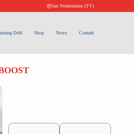
San Vendemiano (TV)
stang Drift
Shop
News
Contatti
OBOOST