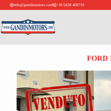
info@gandinmotors.com
+39 0438 400718
FORD 