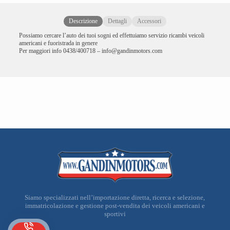
Descrizione
Dettagli
Accessori
Possiamo cercare l’auto dei tuoi sogni ed effettuiamo servizio ricambi veicoli
americani e fuoristrada in genere
Per maggiori info 0438/400718 – info@gandinmotors.com
Siamo specializzati nell’importazione diretta, ricerca e selezione,
immatricolazione e gestione post-vendita dei veicoli americani e
sportivi