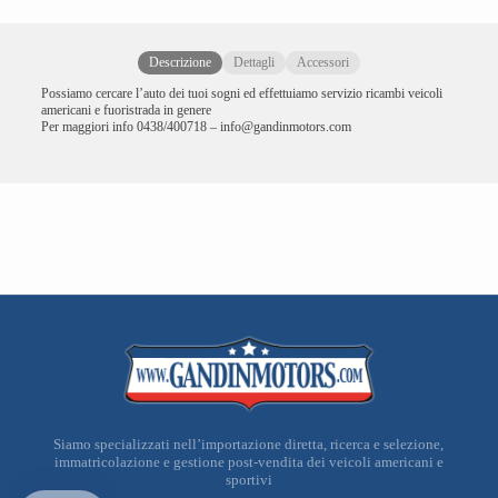
Descrizione
Dettagli
Accessori
Possiamo cercare l’auto dei tuoi sogni ed effettuiamo servizio ricambi veicoli
americani e fuoristrada in genere
Per maggiori info 0438/400718 – info@gandinmotors.com
Siamo specializzati nell’importazione diretta, ricerca e selezione,
immatricolazione e gestione post-vendita dei veicoli americani e
sportivi