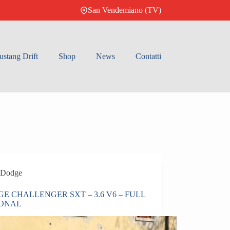
San Vendemiano (TV)
stang Drift
Shop
News
Contatti
Dodge
E CHALLENGER SXT – 3.6 V6 – FULL
IONAL