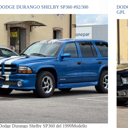
DODGE DURANGO SHELBY SP360 #92/300
DODG
GPL
Dodge Durango Shelby SP360 del 1999Modello