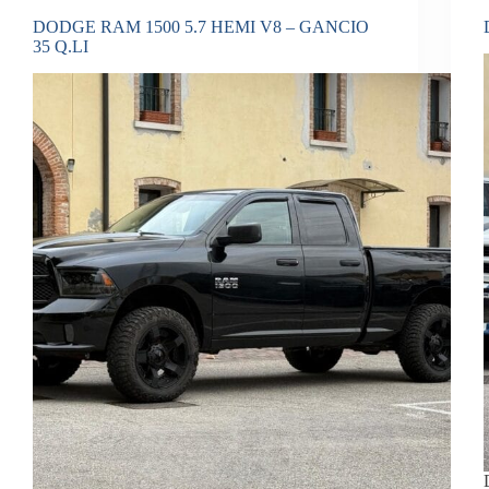
DODGE RAM 1500 5.7 HEMI V8 – GANCIO
35 Q.LI