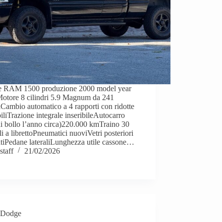
 RAM 1500 produzione 2000 model year
otore 8 cilindri 5.9 Magnum da 241
iCambio automatico a 4 rapporti con ridotte
biliTrazione integrale inseribileAutocarro
i bollo l’anno circa)220.000 kmTraino 30
li a librettoPneumatici nuoviVetri posteriori
atiPedane lateraliLunghezza utile cassone…
staff
21/02/2026
Dodge