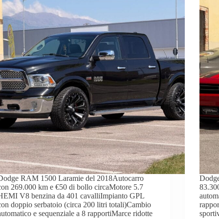
Dodge RAM 1500 Laramie del 2018Autocarro
Dodge
con 269.000 km e €50 di bollo circaMotore 5.7
83.30
HEMI V8 benzina da 401 cavalliImpianto GPL
automa
con doppio serbatoio (circa 200 litri totali)Cambio
rappor
automatico e sequenziale a 8 rapportiMarce ridotte
sporti