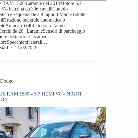
 RAM 1500 Laramie del 2014Motore 5.7
V8 benzina da 396 cavalliCambio
tico e sequenziale a 8 rapportiMarce ridotte
biliTrazione integrale automatica o
bileAutocarro (40€ di bollo l’anno
Cerchi da 20″ LaramieSensori di parcheggio
ori e posterioriTelecamera
ioreSpecchietti laterali…
staff
21/02/2026
Dodge
E RAM 1500 – 5.7 HEMI V8 – NIGHT
ION