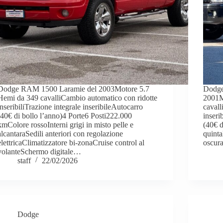
Dodge RAM 1500 Laramie del 2003Motore 5.7
Dodge
Hemi da 349 cavalliCambio automatico con ridotte
2001M
inseribiliTrazione integrale inseribileAutocarro
cavall
(40€ di bollo l’anno)4 Porte6 Posti222.000
inseri
kmColore rossoInterni grigi in misto pelle e
(40€ d
alcantaraSedili anteriori con regolazione
quinta
elettricaClimatizzatore bi-zonaCruise control al
oscur
volanteSchermo digitale…
staff
22/02/2026
Dodge