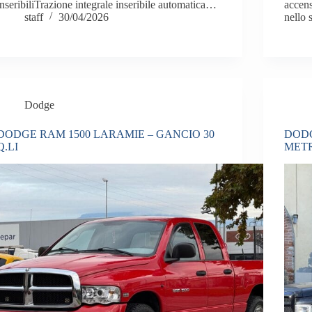
inseribiliTrazione integrale inseribile automatica…
accens
staff
30/04/2026
nello 
Dodge
DODGE RAM 1500 LARAMIE – GANCIO 30
DODG
Q.LI
MET