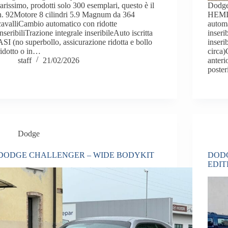
rarissimo, prodotti solo 300 esemplari, questo è il
Dodge
n. 92Motore 8 cilindri 5.9 Magnum da 364
HEMI 
cavalliCambio automatico con ridotte
automa
inseribiliTrazione integrale inseribileAuto iscritta
inseri
ASI (no superbollo, assicurazione ridotta e bollo
inseri
ridotto o in…
circa)
staff
21/02/2026
anteri
poster
Dodge
DODGE CHALLENGER – WIDE BODYKIT
DODG
EDIT